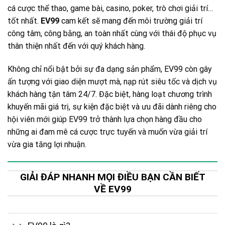
cá cược thể thao, game bài, casino, poker, trò chơi giải trí…
tốt nhất.
EV99
cam kết sẽ mang đến môi trường giải trí
công tâm, công bằng, an toàn nhất cùng với thái độ phục vụ
thân thiện nhất đến với quý khách hàng.
Không chỉ nổi bật bởi sự đa dạng sản phẩm, EV99 còn gây
ấn tượng với
giao diện mượt mà, nạp rút siêu tốc và dịch vụ
khách hàng tận tâm 24/7
. Đặc biệt, hàng loạt chương trình
khuyến mãi giá trị, sự kiện đặc biệt và ưu đãi dành riêng cho
hội viên mới giúp EV99 trở thành lựa chọn hàng đầu cho
những ai đam mê cá cược trực tuyến và muốn vừa giải trí
vừa gia tăng lợi nhuận.
GIẢI ĐÁP NHANH MỌI ĐIỀU BẠN CẦN BIẾT
VỀ EV99