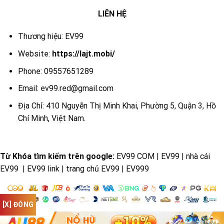
LIÊN HỆ
Thương hiệu: EV99
Website:
https://lajt.mobi/
Phone: 09557651289
Email:
ev99.red@gmail.com
Địa Chỉ: 410 Nguyễn Thị Minh Khai, Phường 5, Quận 3, Hồ
Chí Minh, Việt Nam.
Từ Khóa tìm kiếm trên google:
EV99 COM | EV99 | nhà cái
EV99 | EV99 link | trang chủ EV99 | EV999
[X] ĐÓNG
NK88