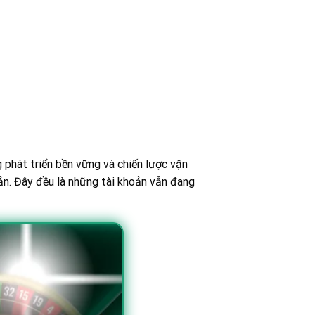
phát triển bền vững và chiến lược vận
oản. Đây đều là những tài khoản vẫn đang