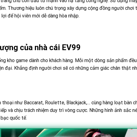
 trang chủ còn đầu tư mạnh vào hạ tầng công nghệ. Sử dụng máy 
iểm. Thương hiệu luôn chú trọng xây dựng cộng đồng người chơi th
 lợi để hội viên mới dễ dàng hòa nhập.
lượng của nhà cái EV99
ng kho game dành cho khách hàng. Mỗi một dòng sản phẩm đều 
iện đại. Khẳng định người chơi sẽ có những cảm giác chân thật n
 thoại như Baccarat, Roulette, Blackjack,… cùng hàng loạt bàn ch
iếp và chịu trách nhiệm duy trì vòng cược. Những hình ảnh sắc né
 bạc quốc tế.