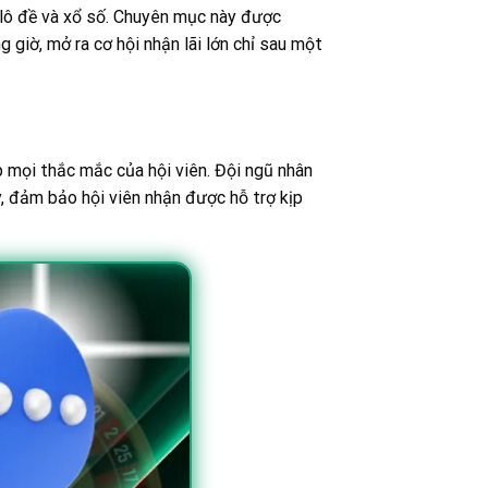
 lô đề và xổ số. Chuyên mục này được
g giờ, mở ra cơ hội nhận lãi lớn chỉ sau một
 mọi thắc mắc của hội viên. Đội ngũ nhân
y, đảm bảo hội viên nhận được hỗ trợ kịp