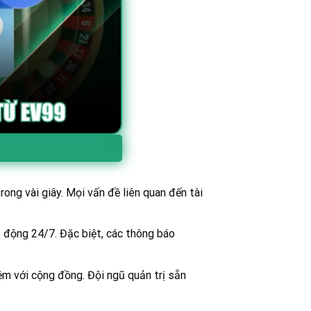
rong vài giây. Mọi vấn đề liên quan đến tài
 động 24/7. Đặc biệt, các thông báo
iệm với cộng đồng. Đội ngũ quản trị sẵn