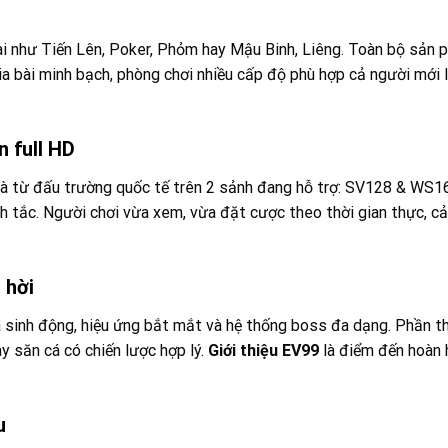
 như Tiến Lên, Poker, Phỏm hay Mậu Binh, Liêng. Toàn bộ sản 
hia bài minh bạch, phòng chơi nhiều cấp độ phù hợp cả người mới 
 full HD
à từ đấu trường quốc tế trên 2 sảnh đang hỗ trợ: SV128 & WS168
ch tắc. Người chơi vừa xem, vừa đặt cược theo thời gian thực, cả
 hời
 sinh động, hiệu ứng bắt mắt và hệ thống boss đa dạng. Phần t
ay săn cá có chiến lược hợp lý.
Giới thiệu EV99
là điểm đến hoàn h
u