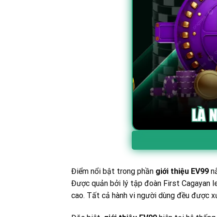
Điểm nổi bật trong phần
giới thiệu EV99
nằ
Được quản bởi lý tập đoàn First Cagayan l
cao. Tất cả hành vi người dùng đều được xử