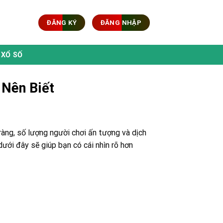
ĐĂNG KÝ
ĐĂNG NHẬP
XỔ SỐ
 Nên Biết
 ràng, số lượng người chơi ấn tượng và dịch
ưới đây sẽ giúp bạn có cái nhìn rõ hơn