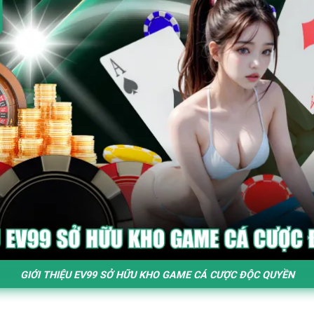
GIỚI THIỆU EV99 SỞ HỮU KHO GAME CÁ CƯỢC ĐỘC QUYỀN