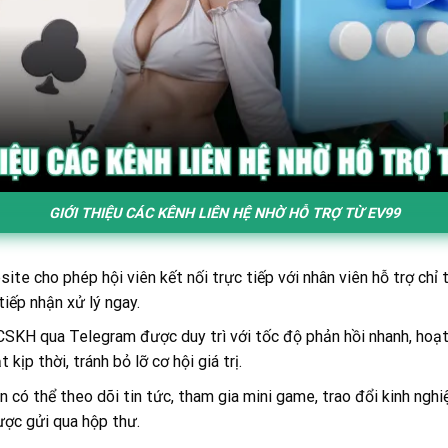
GIỚI THIỆU CÁC KÊNH LIÊN HỆ NHỜ HỖ TRỢ TỪ EV99
ite cho phép hội viên kết nối trực tiếp với nhân viên hỗ trợ chỉ t
iếp nhận xử lý ngay.
SKH qua Telegram được duy trì với tốc độ phản hồi nhanh, hoạt
ịp thời, tránh bỏ lỡ cơ hội giá trị.
n có thể theo dõi tin tức, tham gia mini game, trao đổi kinh ngh
ược gửi qua hộp thư.