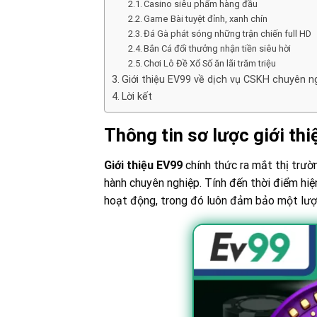
Casino siêu phẩm hàng đầu
Game Bài tuyệt đỉnh, xanh chín
Đá Gà phát sóng những trận chiến full HD
Bắn Cá đổi thưởng nhận tiền siêu hời
Chơi Lô Đề Xổ Số ăn lãi trăm triệu
Giới thiệu EV99 về dịch vụ CSKH chuyên n
Lời kết
Thông tin sơ lược giới th
Giới thiệu EV99
chính thức ra mắt thị trườ
hành chuyên nghiệp. Tính đến thời điểm hiệ
hoạt động, trong đó luôn đảm bảo một lượn