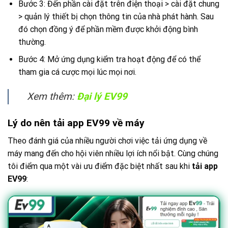
Bước 3: Đến phần cài đặt trên điện thoại > cài đặt chung
> quản lý thiết bị chọn thông tin của nhà phát hành. Sau
đó chọn đồng ý để phần mềm được khởi động bình
thường.
Bước 4: Mở ứng dụng kiểm tra hoạt động để có thể
tham gia cá cược mọi lúc mọi nơi.
Xem thêm:
Đại lý EV99
Lý do nên tải app EV99 về máy
Theo đánh giá của nhiều người chơi việc tải ứng dụng về
máy mang đến cho hội viên nhiều lợi ích nổi bật. Cùng chúng
tôi điểm qua một vài ưu điểm đặc biệt nhất sau khi
tải app
EV99
: