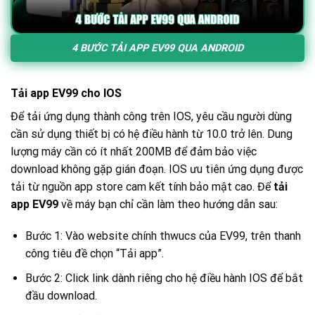
4 BƯỚC TẢI APP EV99 QUA ANDROID
Tải app EV99 cho IOS
Để tải ứng dụng thành công trên IOS, yêu cầu người dùng
cần sử dụng thiết bị có hệ điều hành từ 10.0 trở lên. Dung
lượng máy cần có ít nhất 200MB để đảm bảo việc
download không gặp gián đoạn. IOS ưu tiên ứng dụng được
tải từ nguồn app store cam kết tính bảo mật cao. Để
tải
app EV99
về máy bạn chỉ cần làm theo hướng dẫn sau:
Bước 1: Vào website chính thwucs của EV99, trên thanh
công tiêu đề chọn “Tải app”.
Bước 2: Click link dành riêng cho hệ điều hành IOS để bắt
đầu download.