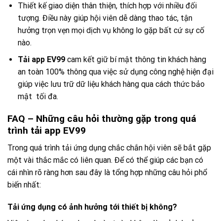
Thiết kế giao diện thân thiện, thích hợp với nhiều đối
tượng. Điều này giúp hội viên dễ dàng thao tác, tận
hưởng trọn vẹn mọi dịch vụ không lo gặp bất cứ sự cố
nào.
Tải app EV99
cam kết giữ bí mật thông tin khách hàng
an toàn 100% thông qua việc sử dụng công nghệ hiện đại
giúp việc lưu trữ dữ liệu khách hàng qua cách thức bảo
mật tối đa.
FAQ – Những câu hỏi thường gặp trong quá
trình tải app EV99
Trong quá trình tải ứng dụng chắc chắn hội viên sẽ bắt gặp
một vài thắc mắc có liên quan. Để có thể giúp các bạn có
cái nhìn rõ ràng hơn sau đây là tổng hợp những câu hỏi phổ
biến nhất:
Tải ứng dụng có ảnh hưởng tới thiết bị không?