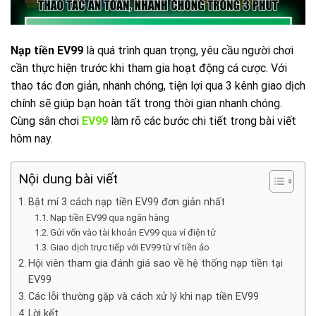
Nạp tiền EV99
là quá trình quan trọng, yêu cầu người chơi
cần thực hiện trước khi tham gia hoạt động cá cược. Với
thao tác đơn giản, nhanh chóng, tiện lợi qua 3 kênh giao dịch
chính sẽ giúp bạn hoàn tất trong thời gian nhanh chóng.
Cùng sân chơi
EV99
làm rõ các bước chi tiết trong bài viết
hôm nay.
Nội dung bài viết
Bật mí 3 cách nạp tiền EV99 đơn giản nhất
Nạp tiền EV99 qua ngân hàng
Gửi vốn vào tài khoản EV99 qua ví điện tử
Giao dịch trực tiếp với EV99 từ ví tiền ảo
Hội viên tham gia đánh giá sao về hệ thống nạp tiền tại
EV99
Các lỗi thường gặp và cách xử lý khi nạp tiền EV99
Lời kết