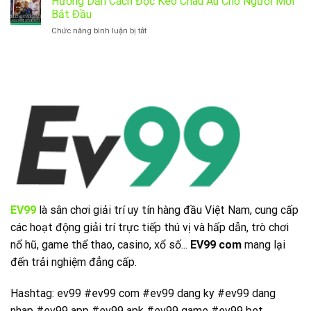
Hướng Dẫn Cách Đọc Kèo Châu Âu Cho Người Mới
Cho
Trong
Cá
Bắt Đầu
Người
Cá
Cược
Mới
ở
Chức năng bình luận bị tắt
Cược
Bóng
Hướng
Bóng
Đá
Dẫn
Đá
Mới
Cách
–
Nhất
Đọc
Cẩm
Kèo
Nang
Châu
Từ
Âu
A
Cho
–
Người
Z
Mới
Bắt
Đầu
EV99
là sân chơi giải trí uy tín hàng đầu Việt Nam, cung cấp
các hoạt động giải trí trực tiếp thú vị và hấp dẫn, trò chơi
nổ hũ, game thể thao, casino, xổ số...
EV99 com
mang lại
đến trải nghiệm đẳng cấp.
Hashtag: ev99 #ev99 com #ev99 dang ky #ev99 dang
nhap #ev99 app #ev99 apk #ev99 game #ev99 bet