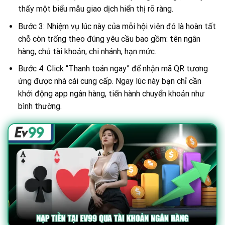
thấy một biểu mẫu giao dịch hiển thị rõ ràng.
Bước 3: Nhiệm vụ lúc này của mỗi hội viên đó là hoàn tất
chỗ còn trống theo đúng yêu cầu bao gồm: tên ngân
hàng, chủ tài khoản, chi nhánh, hạn mức.
Bước 4: Click “Thanh toán ngay” để nhận mã QR tương
ứng được nhà cái cung cấp. Ngay lúc này bạn chỉ cần
khởi động app ngân hàng, tiến hành chuyển khoản như
bình thường.