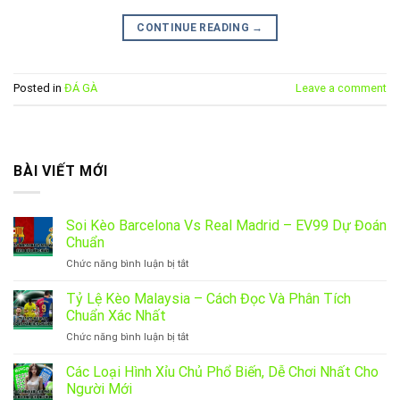
CONTINUE READING
→
Posted in
ĐÁ GÀ
Leave a comment
BÀI VIẾT MỚI
Soi Kèo Barcelona Vs Real Madrid – EV99 Dự Đoán
Chuẩn
ở
Chức năng bình luận bị tắt
Soi
Kèo
Tỷ Lệ Kèo Malaysia – Cách Đọc Và Phân Tích
Barcelona
Chuẩn Xác Nhất
Vs
ở
Chức năng bình luận bị tắt
Real
Tỷ
Madrid
Lệ
Các Loại Hình Xỉu Chủ Phổ Biến, Dễ Chơi Nhất Cho
–
Kèo
EV99
Người Mới
Malaysia
Dự