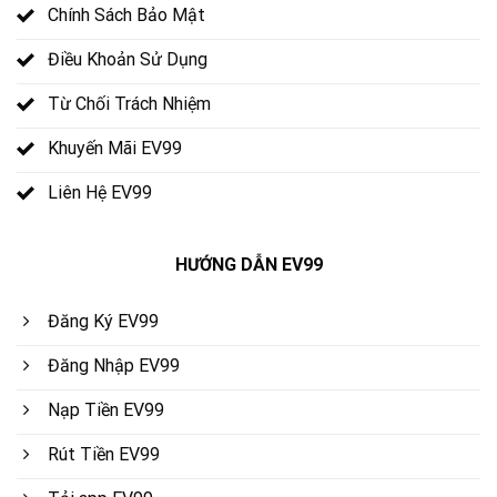
Chính Sách Bảo Mật
Điều Khoản Sử Dụng
Từ Chối Trách Nhiệm
Khuyến Mãi EV99
Liên Hệ EV99
HƯỚNG DẪN EV99
Đăng Ký EV99
Đăng Nhập EV99
Nạp Tiền EV99
Rút Tiền EV99