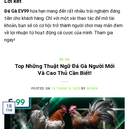
Lời kết
Đá Gà EV99
hứa hẹn mang đến rất nhiều trải nghiệm đáng
tiền cho khách hàng. Chỉ với một vài thao tác để mở tài
khoản, bạn sẽ có cơ hội trở thành người chơi may mắn đem
về lợi nhuận từ hoạt động cá cược của mình. Tham gia
ngay!
ĐÁ GÀ
Top Những Thuật Ngữ Đá Gà Người Mới
Và Cao Thủ Cần Biết!
POSTED ON
18 THÁNG 8, 2025
BY
ADMIN
18
Th8