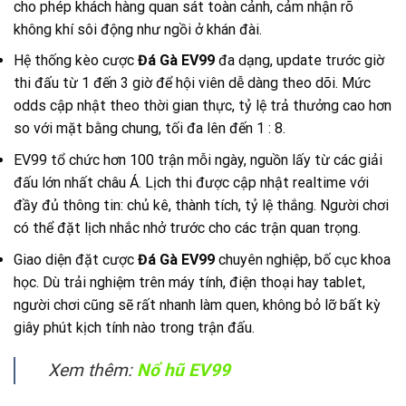
cho phép khách hàng quan sát toàn cảnh, cảm nhận rõ
không khí sôi động như ngồi ở khán đài.
Hệ thống kèo cược
Đá Gà EV99
đa dạng, update trước giờ
thi đấu từ 1 đến 3 giờ để hội viên dễ dàng theo dõi. Mức
odds cập nhật theo thời gian thực, tỷ lệ trả thưởng cao hơn
so với mặt bằng chung, tối đa lên đến 1 : 8.
EV99 tổ chức hơn 100 trận mỗi ngày, nguồn lấy từ các giải
đấu lớn nhất châu Á. Lịch thi được cập nhật realtime với
đầy đủ thông tin: chủ kê, thành tích, tỷ lệ thắng. Người chơi
có thể đặt lịch nhắc nhở trước cho các trận quan trọng.
Giao diện đặt cược
Đá Gà EV99
chuyên nghiệp, bố cục khoa
học. Dù trải nghiệm trên máy tính, điện thoại hay tablet,
người chơi cũng sẽ rất nhanh làm quen, không bỏ lỡ bất kỳ
giây phút kịch tính nào trong trận đấu.
Xem thêm:
Nổ hũ EV99