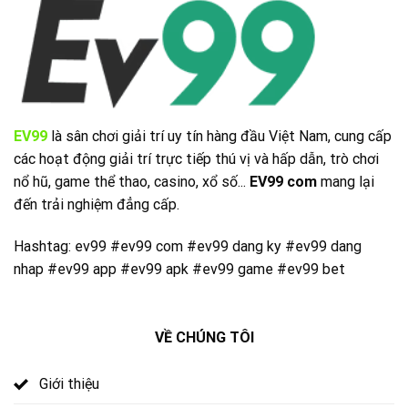
Âu
A
Cho
–
Người
Z
Mới
Bắt
Đầu
EV99
là sân chơi giải trí uy tín hàng đầu Việt Nam, cung cấp
các hoạt động giải trí trực tiếp thú vị và hấp dẫn, trò chơi
nổ hũ, game thể thao, casino, xổ số...
EV99 com
mang lại
đến trải nghiệm đẳng cấp.
Hashtag: ev99 #ev99 com #ev99 dang ky #ev99 dang
nhap #ev99 app #ev99 apk #ev99 game #ev99 bet
VỀ CHÚNG TÔI
Giới thiệu