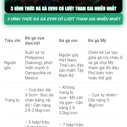
3 HÌNH THỨC ĐÁ GÀ EV99 CÓ LƯỢT THAM GIA NHIỀU NHẤT
Đá gà cựa
Tiêu chí
Đá gà nòi
Đá gà Mỹ
dao/sắt
Xuất xứ từ
Chiến kê Lai tạo
Nguồn gốc
Philippines
giữa gà nòi châu Á
Việt Nam,
Nguồn
(Sabong), phát
và gà chọi Mỹ
Thái Lan, đặc
gốc
triển mạnh ở
tham gia thi đấu.
sản miền Tây
Campuchia và
Phổ biến trên
Nam Bộ
Mexico
toàn thế giới
– Không
– Cựa dao dài
trang bị
3-5cm
– Bọc da
– Cựa tự nhiên
–
cựa
– Mỏ cắt
Trang bị
chân bằng vải
Cân nặng 3-
tỉa gọn
– Cân
đỏ
– Cân nặng
4kg/con
nặng 2.5-
2.8-3.5kg/con
3.2kg/con
– 5 hiệp/trận,
– 7 hiệp/trận,