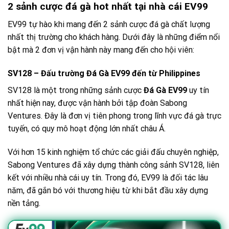
2 sảnh cược đá gà hot nhất tại nhà cái EV99
EV99 tự hào khi mang đến 2 sảnh cược đá gà chất lượng
nhất thị trường cho khách hàng. Dưới đây là những điểm nổi
bật mà 2 đơn vị vận hành này mang đến cho hội viên:
SV128 – Đấu trường Đá Gà EV99 đến từ Philippines
SV128 là một trong những sảnh cược
Đá Gà EV99
uy tín
nhất hiện nay, được vận hành bởi tập đoàn Sabong
Ventures. Đây là đơn vị tiên phong trong lĩnh vực đá gà trực
tuyến, có quy mô hoạt động lớn nhất châu Á.
Với hơn 15 kinh nghiệm tổ chức các giải đấu chuyên nghiệp,
Sabong Ventures đã xây dựng thành công sảnh SV128, liên
kết với nhiều nhà cái uy tín. Trong đó, EV99 là đối tác lâu
năm, đã gắn bó với thương hiệu từ khi bắt đầu xây dựng
nền tảng.