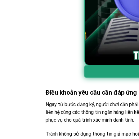
Điều khoản yêu cầu cần đáp ứng 
Ngay từ bước đăng ký, người chơi cần phải 
liên hệ cùng các thông tin ngân hàng liên k
phục vụ cho quá trình xác minh danh tính.
Tránh không sử dụng thông tin giả mạo hoặc