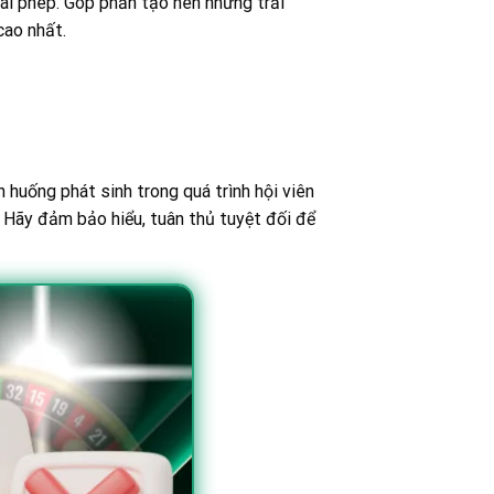
rái phép. Góp phần tạo nên những trải
cao nhất.
huống phát sinh trong quá trình hội viên
. Hãy đảm bảo hiểu, tuân thủ tuyệt đối để