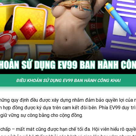
ĐIỀU KHOẢN SỬ DỤNG EV99 BAN HÀNH CÔNG KHAI
hững quy định đều được xây dựng nhằm đảm bảo quyền lợi của nh
ản hợp đồng được ký dựa trên cam kết đôi bên. Phía EV99 duy trì
 giữ vững sự công bằng cho cộng đồng.
h chấp – mất mát cũng được hạn chế tối đa. Hội viên hiểu rõ quyề