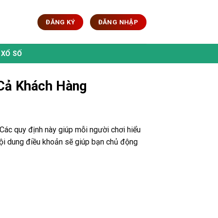
ĐĂNG KÝ
ĐĂNG NHẬP
XỔ SỐ
 Cả Khách Hàng
Các quy định này giúp mỗi người chơi hiểu
 nội dung điều khoản sẽ giúp bạn chủ động