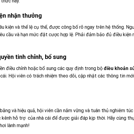
thức này.
iện nhận thưởng
u kiện và thể lệ cụ thể, được công bố rõ ngay trên hệ thống. Ngư
yêu cầu và hạn mức đặt cược hợp lệ. Phải đảm bảo đủ điều kiện
quyền tinh chỉnh, bổ sung
yền điều chỉnh hoặc bổ sung các quy định trong bộ
điều khoản s
 cái. Hội viên có trách nhiệm theo dõi, cập nhật các thông tin 
 bằng và hiệu quả, hội viên cần nắm vững và tuân thủ nghiêm tú
ác kênh hỗ trợ của nhà cái để được giải đáp kịp thời. Hãy cùng t
chơi lành mạnh!