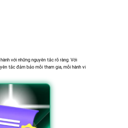
hành với những nguyên tắc rõ ràng. Với
uyên tắc đảm bảo mỗi tham gia, mỗi hành vi