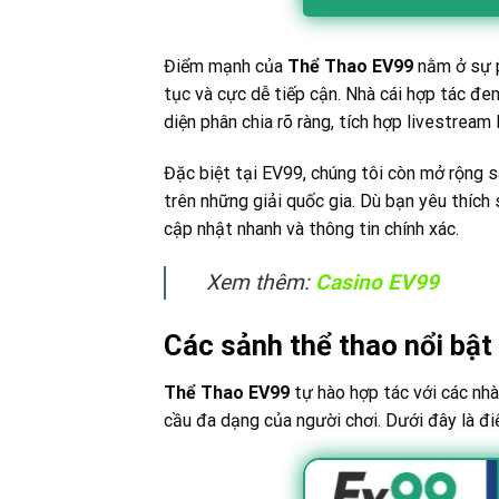
Điểm mạnh của
Thể Thao EV99
nằm ở sự p
tục và cực dễ tiếp cận. Nhà cái hợp tác đ
diện phân chia rõ ràng, tích hợp livestream
Đặc biệt tại EV99, chúng tôi còn mở rộng 
trên những giải quốc gia. Dù bạn yêu thích
cập nhật nhanh và thông tin chính xác.
Xem thêm:
Casino EV99
Các sảnh thể thao nổi bật
Thể Thao EV99
tự hào hợp tác với các nh
cầu đa dạng của người chơi. Dưới đây là đi