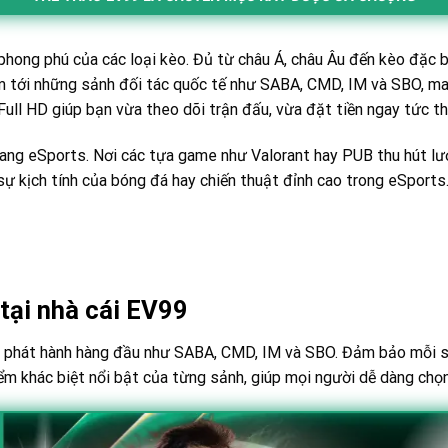
hong phú của các loại kèo. Đủ từ châu Á, châu Âu đến kèo đặc bi
em tới những sảnh đối tác quốc tế như SABA, CMD, IM và SBO, ma
 Full HD giúp bạn vừa theo dõi trận đấu, vừa đặt tiền ngay tức th
sang eSports. Nơi các tựa game như Valorant hay PUB thu hút lượ
 sự kịch tính của bóng đá hay chiến thuật đỉnh cao trong eSports
 tại nhà cái EV99
à phát hành hàng đầu như SABA, CMD, IM và SBO. Đảm bảo mỗi s
ểm khác biệt nổi bật của từng sảnh, giúp mọi người dễ dàng chọn