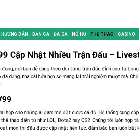
HƯỚNG DẪN
BẮN CÁ
ĐÁ GÀ
NỔ HŨ
THỂ THAO
CASINO
9 Cập Nhật Nhiều Trận Đấu – Lives
 động, nơi bạn dễ dàng theo dõi từng trận đấu đỉnh cao từ bóng
 đa dạng, nhà cái hứa hẹn sẽ mang lại trải nghiệm mượt mà. Ch
!
V99
phù hợp cho những ai đam mê đặt cược cá độ. Hệ thống cung cấp
 thể thao điện tử như LOL, Dota2 hay CS2. Chúng tôi luôn hợp t
loạt môn thi đấu được cập nhật liên tục, đảm bảo bạn luôn bắt k