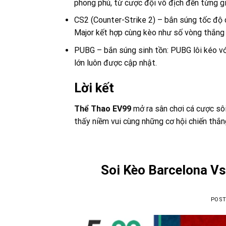
phong phú, từ cược đội vô địch đến từng gi
CS2 (Counter-Strike 2) – bắn súng tốc độ
Major kết hợp cùng kèo như số vòng thắng l
PUBG – bắn súng sinh tồn: PUBG lôi kéo với 
lớn luôn được cập nhật.
Lời kết
Thể Thao EV99
mở ra sân chơi cá cược sô
thấy niềm vui cùng những cơ hội chiến thắn
Soi Kèo Barcelona V
POS