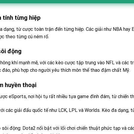
 tính từng hiệp
 đa dạng, từ cược toàn trận đến từng hiệp. Các giải như NBA hay
ược theo từng cú ném rổ.
sôi động
ông khí mạnh mẽ, với các kèo cược tập trung vào NFL và các trậ
c đáo, phù hợp cho người yêu thích môn thể thao đậm chất Mỹ.
m huyền thoại
ợc eSports, nơi hội tụ rất nhiều tựa game đình đám, từ chiến t
với các giải đấu quốc tế như LCK, LPL và Worlds. Kèo đa dạng, 
o sôi động: Dota2 nổi bật với lối chơi chiến thuật phức tạp và cá