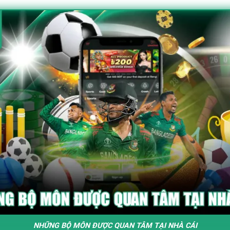
NHỮNG BỘ MÔN ĐƯỢC QUAN TÂM TẠI NHÀ CÁI