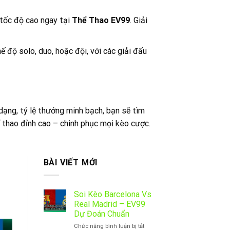
 tốc độ cao ngay tại
Thể Thao EV99
. Giải
 độ solo, duo, hoặc đội, với các giải đấu
dạng, tỷ lệ thưởng minh bạch, bạn sẽ tìm
ể thao đỉnh cao – chinh phục mọi kèo cược.
BÀI VIẾT MỚI
Soi Kèo Barcelona Vs
Real Madrid – EV99
Dự Đoán Chuẩn
ở
Chức năng bình luận bị tắt