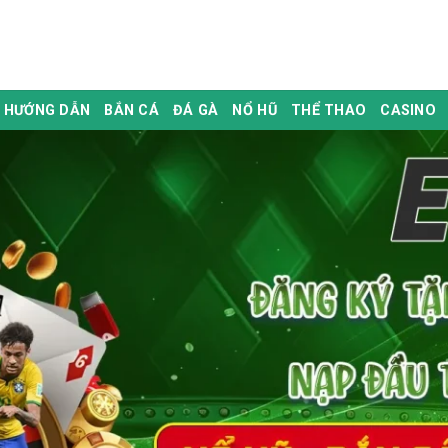
HƯỚNG DẪN
BẮN CÁ
ĐÁ GÀ
NỔ HŨ
THỂ THAO
CASINO