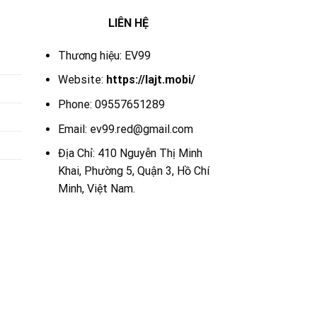
LIÊN HỆ
Thương hiệu: EV99
Website:
https://lajt.mobi/
Phone: 09557651289
Email:
ev99.red@gmail.com
Địa Chỉ: 410 Nguyễn Thị Minh
Khai, Phường 5, Quận 3, Hồ Chí
Minh, Việt Nam.